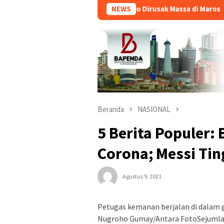
Polisi Ungkap Motif Mobil Brio Dirusak Massa di Maros
NEWS
D
Beranda
NASIONAL
5 Berita Populer:
Corona; Messi Tin
Agustus 9, 2021
Petugas kemanan berjalan di dalam g
Nugroho Gumay/Antara FotoSejumlah 