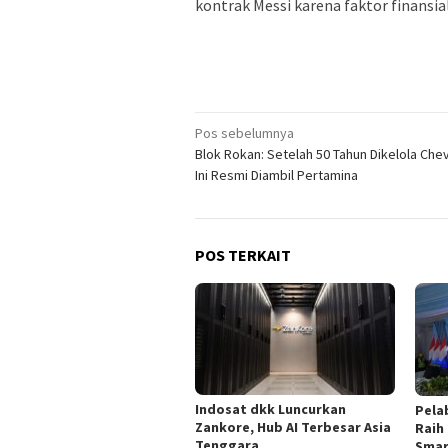
kontrak Messi karena faktor finansi
Navigasi
Pos sebelumnya
Blok Rokan: Setelah 50 Tahun Dikelola Chev
pos
Ini Resmi Diambil Pertamina
POS TERKAIT
Indosat dkk Luncurkan
Pela
Zankore, Hub AI Terbesar Asia
Raih
Tenggara
Smar