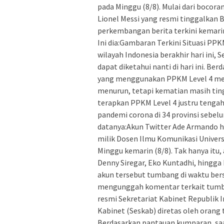
pada Minggu (8/8). Mulai dari bocora
Lionel Messi yang resmi tinggalkan 
perkembangan berita terkini kemari
Ini dia:Gambaran Terkini Situasi PPK
wilayah Indonesia berakhir hari ini, 
dapat diketahui nanti di hari ini. Ber
yang menggunakan PPKM Level 4 menu
menurun, tetapi kematian masih ting
terapkan PPKM Level 4 justru tengah 
pandemi corona di 34 provinsi sebe
datanya:Akun Twitter Ade Armando h
milik Dosen Ilmu Komunikasi Univers
Minggu kemarin (8/8). Tak hanya itu, 
Denny Siregar, Eko Kuntadhi, hingga
akun tersebut tumbang di waktu bers
mengunggah komentar terkait tumba
resmi Sekretariat Kabinet Republik In
Kabinet (Seskab) diretas oleh orang 
Berdasarkan pantauan kumparan, saat