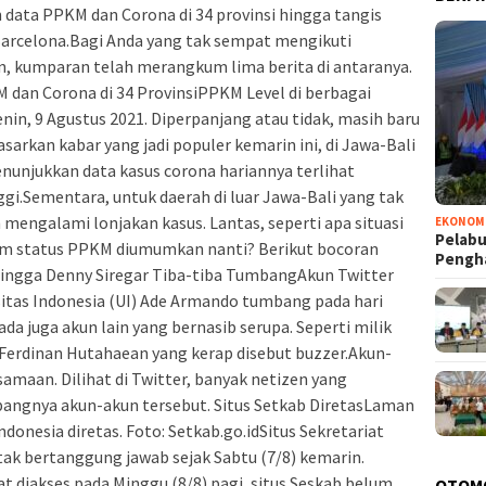
n data PPKM dan Corona di 34 provinsi hingga tangis
Barcelona.Bagi Anda yang tak sempat mengikuti
n, kumparan telah merangkum lima berita di antaranya.
M dan Corona di 34 ProvinsiPPKM Level di berbagai
Senin, 9 Agustus 2021. Diperpanjang atau tidak, masih baru
dasarkan kabar yang jadi populer kemarin ini, di Jawa-Bali
njukkan data kasus corona hariannya terlihat
gi.Sementara, untuk daerah di luar Jawa-Bali yang tak
mengalami lonjakan kasus. Lantas, seperti apa situasi
EKONOM
Pelabu
lum status PPKM diumumkan nanti? Berikut bocoran
Pengh
ingga Denny Siregar Tiba-tiba TumbangAkun Twitter
itas Indonesia (UI) Ade Armando tumbang pada hari
ada juga akun lain yang bernasib serupa. Seperti milik
 Ferdinan Hutahaean yang kerap disebut buzzer.Akun-
amaan. Dilihat di Twitter, banyak netizen yang
ngnya akun-akun tersebut. Situs Setkab DiretasLaman
donesia diretas. Foto: Setkab.go.idSitus Sekretariat
tak bertanggung jawab sejak Sabtu (7/8) kemarin.
 diakses pada Minggu (8/8) pagi, situs Seskab belum
OTOM