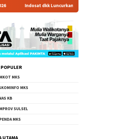
Indosat dkk Luncurkan Zankore, Hub AI Terbesar Asia Tenggar
 POPULER
MKOT MKS
SKOMINFO MKS
NAS KB
MPROV SULSEL
PENDA MKS
A UTAMA