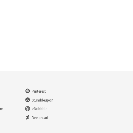
Pinterest
Stumbleupon
am
>Dribbble
n
Deviantart