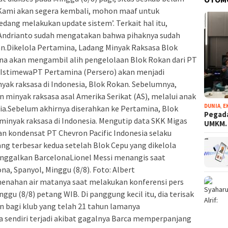
n ‘Kami akan segera kembali, mohon maaf untuk
dang melakukan update sistem’. Terkait hal itu,
 Andrianto sudah mengatakan bahwa pihaknya sudah
n.Dikelola Pertamina, Ladang Minyak Raksasa Blok
na akan mengambil alih pengelolaan Blok Rokan dari PT
k. IstimewaPT Pertamina (Persero) akan menjadi
nyak raksasa di Indonesia, Blok Rokan. Sebelumnya,
n minyak raksasa asal Amerika Serikat (AS), melalui anak
DUNIA
,
E
ia.Sebelum akhirnya diserahkan ke Pertamina, Blok
Pegada
inyak raksasa di Indonesia. Mengutip data SKK Migas
UMKM
dan kondensat PT Chevron Pacific Indonesia selaku
g terbesar kedua setelah Blok Cepu yang dikelola
inggalkan BarcelonaLionel Messi menangis saat
na, Spanyol, Minggu (8/8). Foto: Albert
enahan air matanya saat melakukan konferensi pers
gu (8/8) petang WIB. Di panggung kecil itu, dia terisak
 bagi klub yang telah 21 tahun lamanya
na sendiri terjadi akibat gagalnya Barca memperpanjang