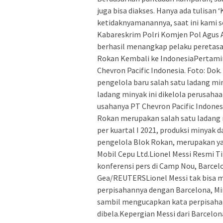
juga bisa diakses. Hanya ada tulisa
ketidaknyamanannya, saat ini kami se
Kabareskrim Polri Komjen Pol Agus
berhasil menangkap pelaku peretasa
Rokan Kembali ke IndonesiaPertami
Chevron Pacific Indonesia. Foto: Do
pengelola baru salah satu ladang mi
ladang minyak ini dikelola perusahaa
usahanya PT Chevron Pacific Indones
Rokan merupakan salah satu ladang m
per kuartal I 2021, produksi minyak 
pengelola Blok Rokan, merupakan yan
Mobil Cepu Ltd.Lionel Messi Resmi T
konferensi pers di Camp Nou, Barcelo
Gea/REUTERSLionel Messi tak bisa m
perpisahannya dengan Barcelona, Ming
sambil mengucapkan kata perpisahan
dibela.Kepergian Messi dari Barcelo