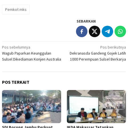
Pemkot mks
SEBARKAN
Navigasi
Pos sebelumnya
Pos berikutnya
Wagub Paparkan Keunggulan
Dekranasda Gandeng Gojek Latih
pos
Sulsel Dikediaman Konjen Australia
1000 Perempuan Sulsel Berkarya
POS TERKAIT
SDI Borong Jambu Perkuat
IKDA Makassar Tetapkan