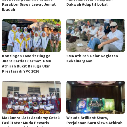
Karakter Siswa Lewat Jumat
Dakwah Adaptif Lokal
Ibadah
Kontingen Favorit Hingga
SMA Athirah Gelar Kegiatan
Juara Cerdas Cermat, PMR
Kekeluargaan
Athirah Bukit Baruga Ukir
Prestasi di YPC 2026
Makkunrai Arts Academy Cetak
Wisuda Brilliant Stars,
Fasilitator Muda Pewaris
Perjalanan Baru Siswa Athirah