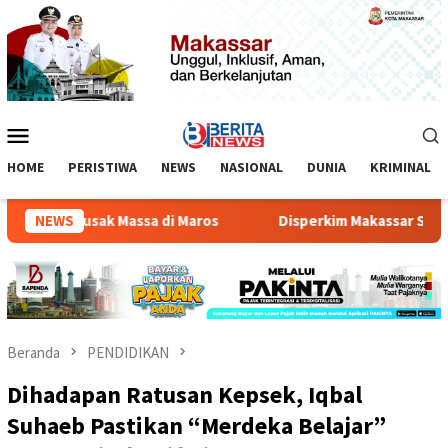
Loncat
ke
konten
Menu
Mobile
HOME
PERISTIWA
NEWS
NASIONAL
DUNIA
KRIMINAL
rio Dirusak Massa di Maros
NEWS
Disperkim Makassar Sosialisas
Beranda
PENDIDIKAN
Dihadapan Ratusan Kepsek, Iqbal
Suhaeb Pastikan “Merdeka Belajar”