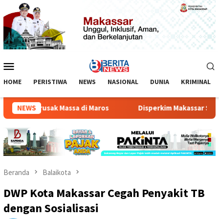
Loncat
ke
konten
Menu
Mobile
HOME
PERISTIWA
NEWS
NASIONAL
DUNIA
KRIMINAL
Brio Dirusak Massa di Maros
NEWS
Disperkim Makassar Sosialisa
Beranda
Balaikota
DWP Kota Makassar Cegah Penyakit TB
dengan Sosialisasi