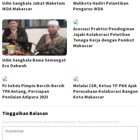
Udin Sangkala Jabat Waketum
Walikota Hadiri Pelantikan
IKDA Makassar
Pengurus IKDA
Asosiasi Praktisi Pendinginan
Jajaki Kolaborasi Pelatihan
Tenaga Kerja dengan Pemkot
Makassar
Udin Sangkala Bawa Semangat
Eco Dakwah
PJ Sekda Pimpin Bersih-Bersih
Melalui CSR, Ketua TP PKK Ajak
TPA Antang, Persiapan
Perusahaan Kolaborasi Bangun
Penilaian Adipura 2023
Kota Makassar
Tinggalkan Balasan
Alamat email Anda tidak akan dipublikasikan.
Ruas yang wajib ditandai
*