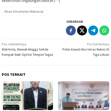
kebersihan lingkungan sekitar.(**)
Dinas Kesehatan Makassar
SEBARKAN
Navigasi
Pos sebelumnya
Pos berikutnya
Wali Kota, Wawali Hingga Sekda
Polisi Kawal Aksi Unras Nakes Di
pos
Kompak Naik Ojol ke Tempat Tugas
Tiga Lokasi
POS TERKAIT