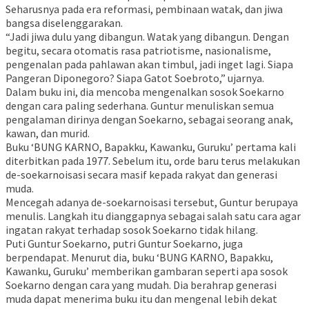
Seharusnya pada era reformasi, pembinaan watak, dan jiwa
bangsa diselenggarakan.
“Jadi jiwa dulu yang dibangun. Watak yang dibangun. Dengan
begitu, secara otomatis rasa patriotisme, nasionalisme,
pengenalan pada pahlawan akan timbul, jadi inget lagi. Siapa
Pangeran Diponegoro? Siapa Gatot Soebroto,” ujarnya.
Dalam buku ini, dia mencoba mengenalkan sosok Soekarno
dengan cara paling sederhana. Guntur menuliskan semua
pengalaman dirinya dengan Soekarno, sebagai seorang anak,
kawan, dan murid.
Buku ‘BUNG KARNO, Bapakku, Kawanku, Guruku’ pertama kali
diterbitkan pada 1977. Sebelum itu, orde baru terus melakukan
de-soekarnoisasi secara masif kepada rakyat dan generasi
muda.
Mencegah adanya de-soekarnoisasi tersebut, Guntur berupaya
menulis. Langkah itu dianggapnya sebagai salah satu cara agar
ingatan rakyat terhadap sosok Soekarno tidak hilang.
Puti Guntur Soekarno, putri Guntur Soekarno, juga
berpendapat. Menurut dia, buku ‘BUNG KARNO, Bapakku,
Kawanku, Guruku’ memberikan gambaran seperti apa sosok
Soekarno dengan cara yang mudah. Dia berahrap generasi
muda dapat menerima buku itu dan mengenal lebih dekat