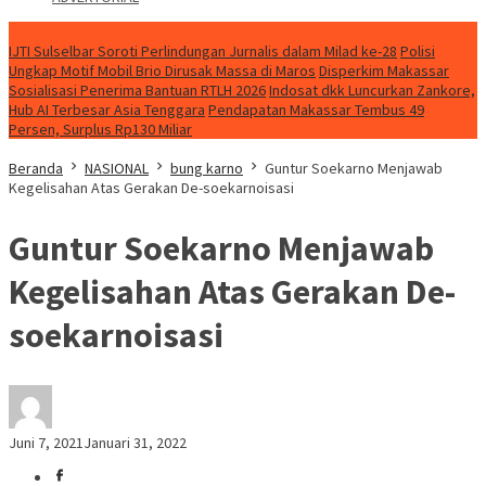
NEWS
IJTI Sulselbar Soroti Perlindungan Jurnalis dalam Milad ke-28
Polisi
Ungkap Motif Mobil Brio Dirusak Massa di Maros
Disperkim Makassar
Sosialisasi Penerima Bantuan RTLH 2026
Indosat dkk Luncurkan Zankore,
Hub AI Terbesar Asia Tenggara
Pendapatan Makassar Tembus 49
Persen, Surplus Rp130 Miliar
Beranda
NASIONAL
bung karno
Guntur Soekarno Menjawab
Kegelisahan Atas Gerakan De-soekarnoisasi
Guntur Soekarno Menjawab
Kegelisahan Atas Gerakan De-
soekarnoisasi
Juni 7, 2021
Januari 31, 2022