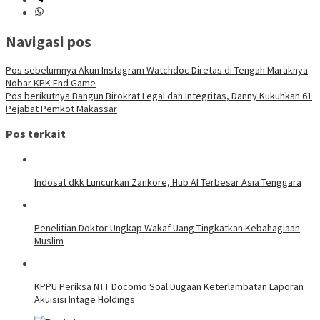
Navigasi pos
Pos sebelumnya
Akun Instagram Watchdoc Diretas di Tengah Maraknya
Nobar KPK End Game
Pos berikutnya
Bangun Birokrat Legal dan Integritas, Danny Kukuhkan 61
Pejabat Pemkot Makassar
Pos terkait
Indosat dkk Luncurkan Zankore, Hub AI Terbesar Asia Tenggara
Penelitian Doktor Ungkap Wakaf Uang Tingkatkan Kebahagiaan
Muslim
KPPU Periksa NTT Docomo Soal Dugaan Keterlambatan Laporan
Akuisisi Intage Holdings