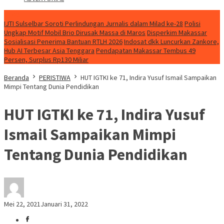
NEWS
IJTI Sulselbar Soroti Perlindungan Jurnalis dalam Milad ke-28
Polisi
Ungkap Motif Mobil Brio Dirusak Massa di Maros
Disperkim Makassar
Sosialisasi Penerima Bantuan RTLH 2026
Indosat dkk Luncurkan Zankore,
Hub AI Terbesar Asia Tenggara
Pendapatan Makassar Tembus 49
Persen, Surplus Rp130 Miliar
Beranda
PERISTIWA
HUT IGTKI ke 71, Indira Yusuf Ismail Sampaikan
Mimpi Tentang Dunia Pendidikan
HUT IGTKI ke 71, Indira Yusuf
Ismail Sampaikan Mimpi
Tentang Dunia Pendidikan
Mei 22, 2021
Januari 31, 2022