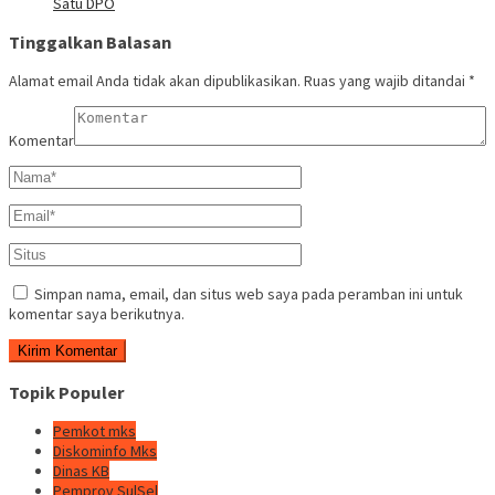
Satu DPO
Tinggalkan Balasan
Alamat email Anda tidak akan dipublikasikan.
Ruas yang wajib ditandai
*
Komentar
Simpan nama, email, dan situs web saya pada peramban ini untuk
komentar saya berikutnya.
Topik Populer
Pemkot mks
Diskominfo Mks
Dinas KB
Pemprov SulSel