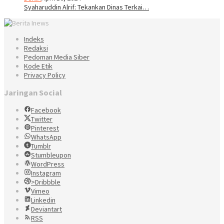
Syaharuddin Alrif: Tekankan Dinas Terkai…
Indeks
Redaksi
Pedoman Media Siber
Kode Etik
Privacy Policy
Jaringan Social
Facebook
Twitter
Pinterest
WhatsApp
Tumblr
Stumbleupon
WordPress
Instagram
>Dribbble
Vimeo
Linkedin
Deviantart
RSS