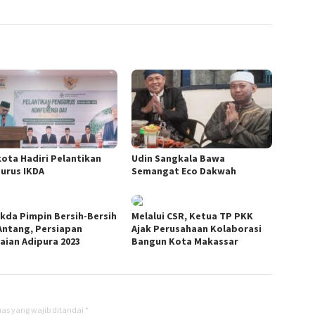
kota Hadiri Pelantikan
Udin Sangkala Bawa
urus IKDA
Semangat Eco Dakwah
ekda Pimpin Bersih-Bersih
Melalui CSR, Ketua TP PKK
Antang, Persiapan
Ajak Perusahaan Kolaborasi
laian Adipura 2023
Bangun Kota Makassar
as yang wajib ditandai
*