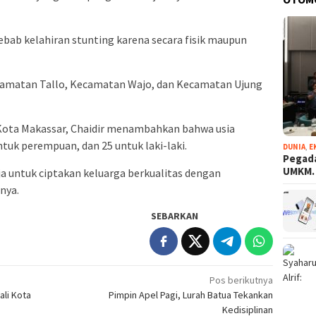
ebab kelahiran stunting karena secara fisik maupun
 Kecamatan Tallo, Kecamatan Wajo, dan Kecamatan Ujung
Kota Makassar, Chaidir menambahkan bahwa usia
tuk perempuan, dan 25 untuk laki-laki.
DUNIA
,
E
Pegada
UMKM
a untuk ciptakan keluarga berkualitas dengan
nya.
SEBARKAN
Pos berikutnya
ali Kota
Pimpin Apel Pagi, Lurah Batua Tekankan
Kedisiplinan