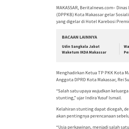
MAKASSAR, BeritaInews.com– Dinas 
(DPPKB) Kota Makassar gelar Sosial
yang digelar di Hotel Karebosi Premie
BACAAN LAINNYA
Udin Sangkala Jabat
Wa
Waketum IKDA Makassar
Pe
Menghadirkan Ketua TP PKK Kota Mak
Anggota DPRD Kota Makassar, Rei Sur
“Salah satu upaya wujudkan keluarga
stunting,” ujar Indira Yusuf Ismail.
Kelahiran stunting dapat dicegah,
akan pentingnya perencanaan sebel
“Usia perkawinan, menjadi salah sat