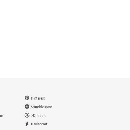
Pinterest
Stumbleupon
am
>Dribbble
n
Deviantart