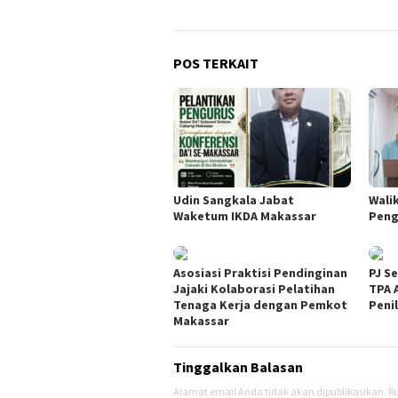
POS TERKAIT
Udin Sangkala Jabat
Wali
Waketum IKDA Makassar
Peng
Asosiasi Praktisi Pendinginan
PJ S
Jajaki Kolaborasi Pelatihan
TPA 
Tenaga Kerja dengan Pemkot
Peni
Makassar
Tinggalkan Balasan
Alamat email Anda tidak akan dipublikasikan.
Ru