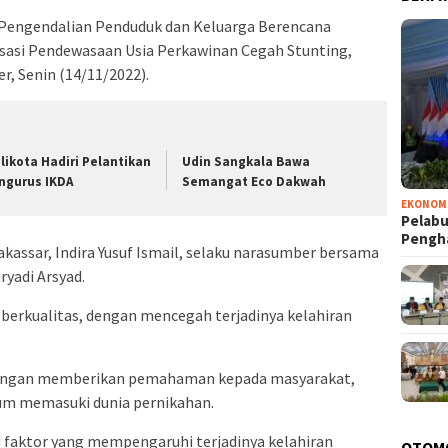
Pengendalian Penduduk dan Keluarga Berencana
isasi Pendewasaan Usia Perkawinan Cegah Stunting,
r, Senin (14/11/2022).
likota Hadiri Pelantikan
Udin Sangkala Bawa
ngurus IKDA
Semangat Eco Dakwah
EKONOM
Pelabu
Pengh
assar, Indira Yusuf Ismail, selaku narasumber bersama
yadi Arsyad.
 berkualitas, dengan mencegah terjadinya kelahiran
 dengan memberikan pemahaman kepada masyarakat,
um memasuki dunia pernikahan.
u faktor yang mempengaruhi terjadinya kelahiran
OTOM