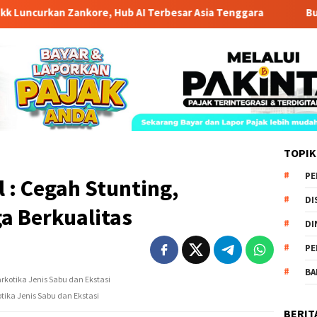
kan Zankore, Hub AI Terbesar Asia Tenggara
Bupati Luwu
TOPIK
PE
l : Cegah Stunting,
DI
a Berkualitas
DI
PE
BA
otika Jenis Sabu dan Ekstasi
BERIT