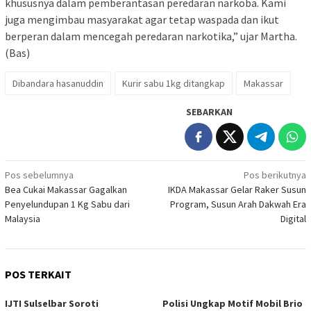
khususnya dalam pemberantasan peredaran narkoba. Kami
juga mengimbau masyarakat agar tetap waspada dan ikut
berperan dalam mencegah peredaran narkotika,” ujar Martha.
(Bas)
Dibandara hasanuddin
Kurir sabu 1kg ditangkap
Makassar
SEBARKAN
Navigasi
Pos sebelumnya
Pos berikutnya
Bea Cukai Makassar Gagalkan
IKDA Makassar Gelar Raker Susun
pos
Penyelundupan 1 Kg Sabu dari
Program, Susun Arah Dakwah Era
Malaysia
Digital
POS TERKAIT
IJTI Sulselbar Soroti
Polisi Ungkap Motif Mobil Brio