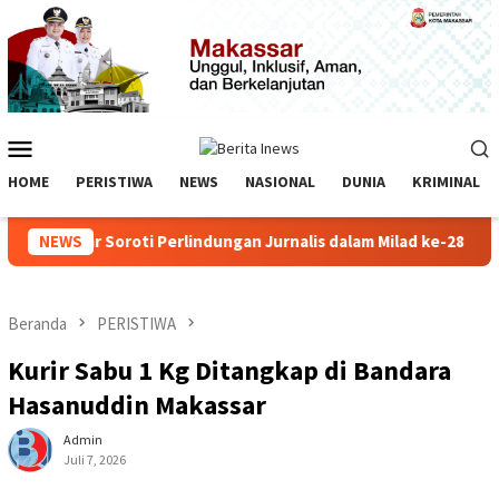
Loncat
ke
konten
Menu
Mobile
HOME
PERISTIWA
NEWS
NASIONAL
DUNIA
KRIMINAL
I Sulselbar Soroti Perlindungan Jurnalis dalam Milad ke-28
NEWS
Beranda
PERISTIWA
Kurir Sabu 1 Kg Ditangkap di Bandara
Hasanuddin Makassar
Admin
Juli 7, 2026