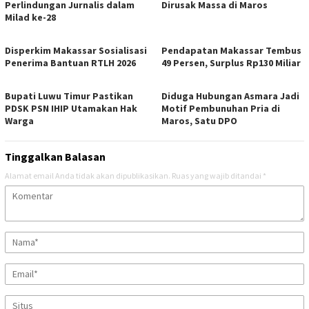
Perlindungan Jurnalis dalam
Dirusak Massa di Maros
Milad ke-28
Disperkim Makassar Sosialisasi
Pendapatan Makassar Tembus
Penerima Bantuan RTLH 2026
49 Persen, Surplus Rp130 Miliar
Bupati Luwu Timur Pastikan
Diduga Hubungan Asmara Jadi
PDSK PSN IHIP Utamakan Hak
Motif Pembunuhan Pria di
Warga
Maros, Satu DPO
Tinggalkan Balasan
Alamat email Anda tidak akan dipublikasikan.
Ruas yang wajib ditandai
*