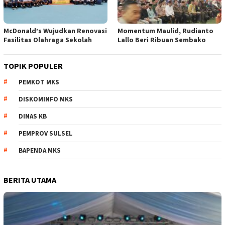
McDonald’s Wujudkan Renovasi
Momentum Maulid, Rudianto
Fasilitas Olahraga Sekolah
Lallo Beri Ribuan Sembako
TOPIK POPULER
PEMKOT MKS
DISKOMINFO MKS
DINAS KB
PEMPROV SULSEL
BAPENDA MKS
BERITA UTAMA