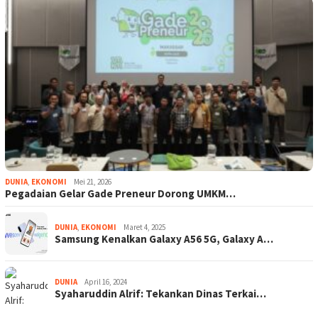
DUNIA
,
EKONOMI
Mei 21, 2026
Pegadaian Gelar Gade Preneur Dorong UMKM…
DUNIA
,
EKONOMI
Maret 4, 2025
Samsung Kenalkan Galaxy A56 5G, Galaxy A…
DUNIA
April 16, 2024
Syaharuddin Alrif: Tekankan Dinas Terkai…