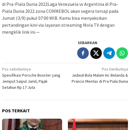
di Pra-Piala Dunia 2022Laga Venezuela vs Argentina di Pra-
Piala Dunia 2022 zona CONMEBOL akan segera tersaji pada
Jumat (3/9) pukul 07:00 WIB. Kamu bisa menyaksikan
pertandingan kini via layanan streaming Mola TV dengan
mengklik link ini.—
SEBARKAN
Navigasi
Pos sebelumnya
Pos berikutnya
Spesifikasi Porsche Boxster yang
Jadwal Bola Malam Ini: Belanda &
pos
Jemput Saipul Jamil, Pajak
Prancis Mentas di Pra Piala Dunia
Setahun Rp 17 Juta
POS TERKAIT