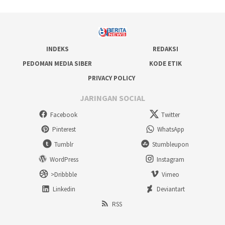
INDEKS
REDAKSI
PEDOMAN MEDIA SIBER
KODE ETIK
PRIVACY POLICY
JARINGAN SOCIAL
Facebook
Twitter
Pinterest
WhatsApp
Tumblr
Stumbleupon
WordPress
Instagram
>Dribbble
Vimeo
Linkedin
Deviantart
RSS