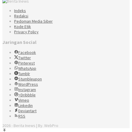
Indeks
Redaksi
Pedoman Media Siber
Kode Etik
Privacy Policy
Jaringan Social
Facebook
Twitter
Pinterest
WhatsApp
Tumblr
Stumbleupon
WordPress
Instagram
>Dribbble
Vimeo
Linkedin
Deviantart
RSS
2026 - Berita Inews | By. WebPro