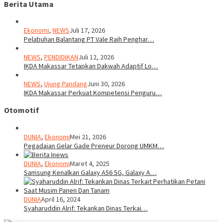
Berita Utama
Ekonomi
,
NEWS
Juli 17, 2026
Pelabuhan Balantang PT Vale Raih Penghar…
NEWS
,
PENDIDIKAN
Juli 12, 2026
IKDA Makassar Tetapkan Dakwah Adaptif Lo…
NEWS
,
Ujung Pandang
Juni 30, 2026
IKDA Makassar Perkuat Kompetensi Penguru…
Otomotif
DUNIA
,
Ekonomi
Mei 21, 2026
Pegadaian Gelar Gade Preneur Dorong UMKM…
DUNIA
,
Ekonomi
Maret 4, 2025
Samsung Kenalkan Galaxy A56 5G, Galaxy A…
DUNIA
April 16, 2024
Syaharuddin Alrif: Tekankan Dinas Terkai…