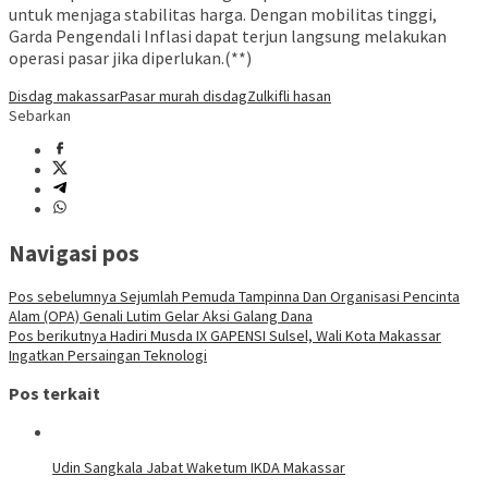
untuk menjaga stabilitas harga. Dengan mobilitas tinggi,
Garda Pengendali Inflasi dapat terjun langsung melakukan
operasi pasar jika diperlukan.(**)
Disdag makassar
Pasar murah disdag
Zulkifli hasan
Sebarkan
Navigasi pos
Pos sebelumnya
Sejumlah Pemuda Tampinna Dan Organisasi Pencinta
Alam (OPA) Genali Lutim Gelar Aksi Galang Dana
Pos berikutnya
Hadiri Musda IX GAPENSI Sulsel, Wali Kota Makassar
Ingatkan Persaingan Teknologi
Pos terkait
Udin Sangkala Jabat Waketum IKDA Makassar