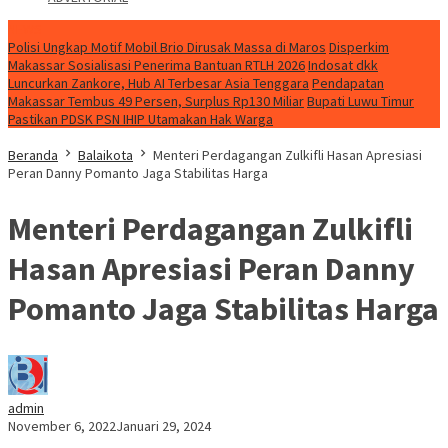
NEWS
Polisi Ungkap Motif Mobil Brio Dirusak Massa di Maros
Disperkim
Makassar Sosialisasi Penerima Bantuan RTLH 2026
Indosat dkk
Luncurkan Zankore, Hub AI Terbesar Asia Tenggara
Pendapatan
Makassar Tembus 49 Persen, Surplus Rp130 Miliar
Bupati Luwu Timur
Pastikan PDSK PSN IHIP Utamakan Hak Warga
Beranda
Balaikota
Menteri Perdagangan Zulkifli Hasan Apresiasi
Peran Danny Pomanto Jaga Stabilitas Harga
Menteri Perdagangan Zulkifli
Hasan Apresiasi Peran Danny
Pomanto Jaga Stabilitas Harga
admin
November 6, 2022
Januari 29, 2024