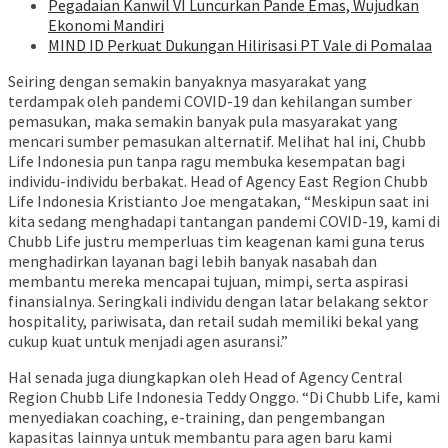
Pegadaian Kanwil VI Luncurkan Pande Emas, Wujudkan
Ekonomi Mandiri
MIND ID Perkuat Dukungan Hilirisasi PT Vale di Pomalaa
Seiring dengan semakin banyaknya masyarakat yang
terdampak oleh pandemi COVID-19 dan kehilangan sumber
pemasukan, maka semakin banyak pula masyarakat yang
mencari sumber pemasukan alternatif. Melihat hal ini, Chubb
Life Indonesia pun tanpa ragu membuka kesempatan bagi
individu-individu berbakat. Head of Agency East Region Chubb
Life Indonesia Kristianto Joe mengatakan, “Meskipun saat ini
kita sedang menghadapi tantangan pandemi COVID-19, kami di
Chubb Life justru memperluas tim keagenan kami guna terus
menghadirkan layanan bagi lebih banyak nasabah dan
membantu mereka mencapai tujuan, mimpi, serta aspirasi
finansialnya. Seringkali individu dengan latar belakang sektor
hospitality, pariwisata, dan retail sudah memiliki bekal yang
cukup kuat untuk menjadi agen asuransi.”
Hal senada juga diungkapkan oleh Head of Agency Central
Region Chubb Life Indonesia Teddy Onggo. “Di Chubb Life, kami
menyediakan coaching, e-training, dan pengembangan
kapasitas lainnya untuk membantu para agen baru kami