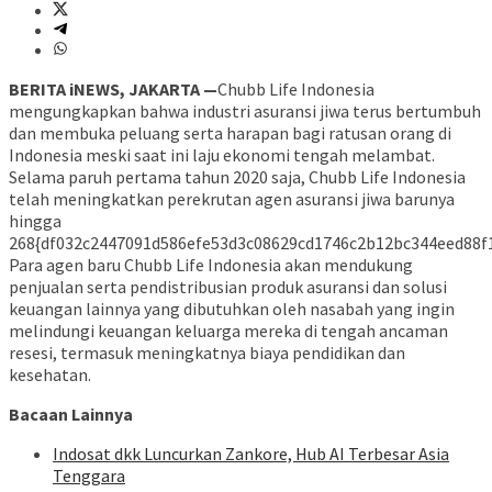
BERITA iNEWS, JAKARTA —
Chubb Life Indonesia
mengungkapkan bahwa industri asuransi jiwa terus bertumbuh
dan membuka peluang serta harapan bagi ratusan orang di
Indonesia meski saat ini laju ekonomi tengah melambat.
Selama paruh pertama tahun 2020 saja, Chubb Life Indonesia
telah meningkatkan perekrutan agen asuransi jiwa barunya
hingga
268{df032c2447091d586efe53d3c08629cd1746c2b12bc344eed88f1
Para agen baru Chubb Life Indonesia akan mendukung
penjualan serta pendistribusian produk asuransi dan solusi
keuangan lainnya yang dibutuhkan oleh nasabah yang ingin
melindungi keuangan keluarga mereka di tengah ancaman
resesi, termasuk meningkatnya biaya pendidikan dan
kesehatan.
Bacaan Lainnya
Indosat dkk Luncurkan Zankore, Hub AI Terbesar Asia
Tenggara