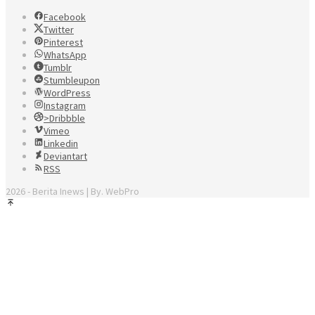
Facebook
Twitter
Pinterest
WhatsApp
Tumblr
Stumbleupon
WordPress
Instagram
>Dribbble
Vimeo
Linkedin
Deviantart
RSS
2026 - Berita Inews | By. WebPro