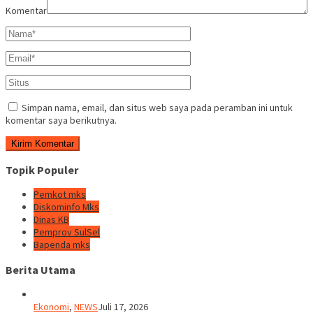
Komentar
Simpan nama, email, dan situs web saya pada peramban ini untuk
komentar saya berikutnya.
Topik Populer
Pemkot mks
Diskominfo Mks
Dinas KB
Pemprov SulSel
Bapenda mks
Berita Utama
Ekonomi
,
NEWS
Juli 17, 2026