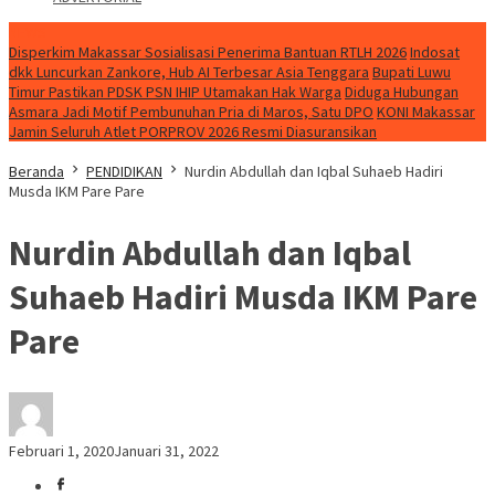
NEWS
Disperkim Makassar Sosialisasi Penerima Bantuan RTLH 2026
Indosat
dkk Luncurkan Zankore, Hub AI Terbesar Asia Tenggara
Bupati Luwu
Timur Pastikan PDSK PSN IHIP Utamakan Hak Warga
Diduga Hubungan
Asmara Jadi Motif Pembunuhan Pria di Maros, Satu DPO
KONI Makassar
Jamin Seluruh Atlet PORPROV 2026 Resmi Diasuransikan
Beranda
PENDIDIKAN
Nurdin Abdullah dan Iqbal Suhaeb Hadiri
Musda IKM Pare Pare
Nurdin Abdullah dan Iqbal
Suhaeb Hadiri Musda IKM Pare
Pare
Februari 1, 2020
Januari 31, 2022