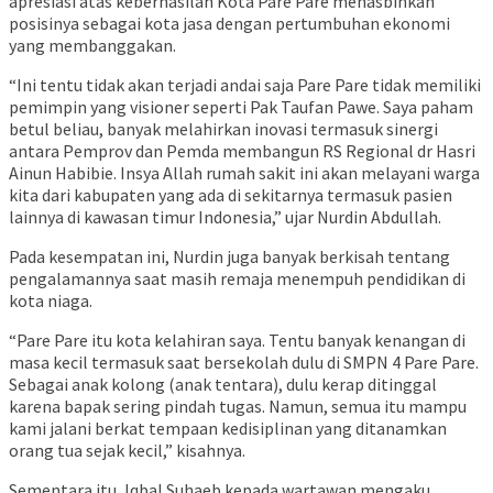
apresiasi atas keberhasilan Kota Pare Pare menasbihkan
posisinya sebagai kota jasa dengan pertumbuhan ekonomi
yang membanggakan.
“Ini tentu tidak akan terjadi andai saja Pare Pare tidak memiliki
pemimpin yang visioner seperti Pak Taufan Pawe. Saya paham
betul beliau, banyak melahirkan inovasi termasuk sinergi
antara Pemprov dan Pemda membangun RS Regional dr Hasri
Ainun Habibie. Insya Allah rumah sakit ini akan melayani warga
kita dari kabupaten yang ada di sekitarnya termasuk pasien
lainnya di kawasan timur Indonesia,” ujar Nurdin Abdullah.
Pada kesempatan ini, Nurdin juga banyak berkisah tentang
pengalamannya saat masih remaja menempuh pendidikan di
kota niaga.
“Pare Pare itu kota kelahiran saya. Tentu banyak kenangan di
masa kecil termasuk saat bersekolah dulu di SMPN 4 Pare Pare.
Sebagai anak kolong (anak tentara), dulu kerap ditinggal
karena bapak sering pindah tugas. Namun, semua itu mampu
kami jalani berkat tempaan kedisiplinan yang ditanamkan
orang tua sejak kecil,” kisahnya.
Sementara itu, Iqbal Suhaeb kepada wartawan mengaku