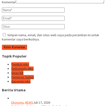
Komentar
Simpan nama, email, dan situs web saya pada peramban ini untuk
komentar saya berikutnya.
Topik Populer
Pemkot mks
Diskominfo Mks
Dinas KB
Pemprov SulSel
Bapenda mks
Berita Utama
Ekonomi
,
NEWS
Juli 17, 2026