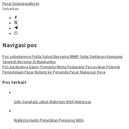
Pasar butung
walikota
Sebarkan
Navigasi pos
Pos sebelumnya
Polda Sulsel Bersama BNNP Gelar Deklarasi Kampung
Tangguh Bersinar Di Bulukumba
Pos berikutnya
Danny Pomanto Minta Pedagang Percayakan Polemik
Pengelolaan Pasar Butung ke Perumda Pasar Makassar Raya
Pos terkait
Udin Sangkala Jabat Waketum IKDA Makassar
Walikota Hadiri Pelantikan Pengurus IKDA