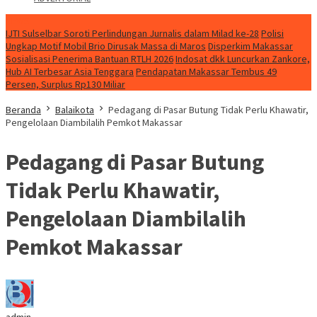
NEWS
IJTI Sulselbar Soroti Perlindungan Jurnalis dalam Milad ke-28
Polisi
Ungkap Motif Mobil Brio Dirusak Massa di Maros
Disperkim Makassar
Sosialisasi Penerima Bantuan RTLH 2026
Indosat dkk Luncurkan Zankore,
Hub AI Terbesar Asia Tenggara
Pendapatan Makassar Tembus 49
Persen, Surplus Rp130 Miliar
Beranda
Balaikota
Pedagang di Pasar Butung Tidak Perlu Khawatir,
Pengelolaan Diambilalih Pemkot Makassar
Pedagang di Pasar Butung
Tidak Perlu Khawatir,
Pengelolaan Diambilalih
Pemkot Makassar