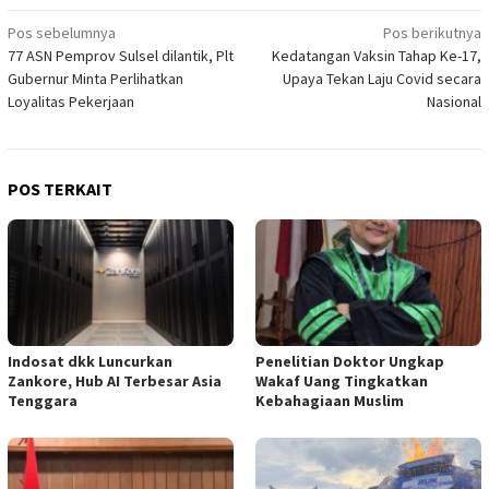
Navigasi
Pos sebelumnya
Pos berikutnya
77 ASN Pemprov Sulsel dilantik, Plt
Kedatangan Vaksin Tahap Ke-17,
pos
Gubernur Minta Perlihatkan
Upaya Tekan Laju Covid secara
Loyalitas Pekerjaan
Nasional
POS TERKAIT
Indosat dkk Luncurkan
Penelitian Doktor Ungkap
Zankore, Hub AI Terbesar Asia
Wakaf Uang Tingkatkan
Tenggara
Kebahagiaan Muslim