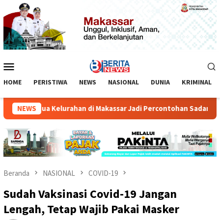
Loncat
ke
konten
Menu
Mobile
HOME
PERISTIWA
NEWS
NASIONAL
DUNIA
KRIMINAL
ilih Dua Kelurahan di Makassar Jadi Percontohan Sadar HAM
NEWS
Beranda
NASIONAL
COVID-19
Sudah Vaksinasi Covid-19 Jangan
Lengah, Tetap Wajib Pakai Masker