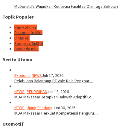
McDonald’s Wujudkan Renovasi Fasilitas Olahraga Sekolah
Topik Populer
Pemkot mks
Diskominfo Mks
Dinas KB
Pemprov SulSel
Bapenda mks
Berita Utama
Ekonomi
,
NEWS
Juli 17, 2026
Pelabuhan Balantang PT Vale Raih Penghar…
NEWS
,
PENDIDIKAN
Juli 12, 2026
IKDA Makassar Tetapkan Dakwah Adaptif Lo…
NEWS
,
Ujung Pandang
Juni 30, 2026
IKDA Makassar Perkuat Kompetensi Penguru…
Otomotif