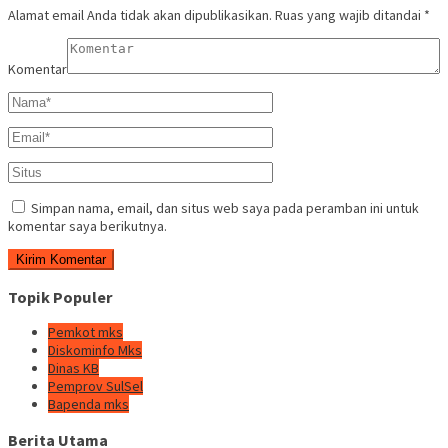
Alamat email Anda tidak akan dipublikasikan.
Ruas yang wajib ditandai
*
Komentar
Simpan nama, email, dan situs web saya pada peramban ini untuk
komentar saya berikutnya.
Topik Populer
Pemkot mks
Diskominfo Mks
Dinas KB
Pemprov SulSel
Bapenda mks
Berita Utama