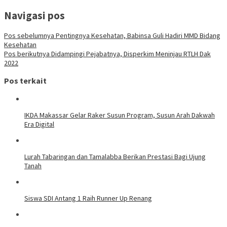
Navigasi pos
Pos sebelumnya
Pentingnya Kesehatan, Babinsa Guli Hadiri MMD Bidang
Kesehatan
Pos berikutnya
Didampingi Pejabatnya, Disperkim Meninjau RTLH Dak
2022
Pos terkait
IKDA Makassar Gelar Raker Susun Program, Susun Arah Dakwah
Era Digital
Lurah Tabaringan dan Tamalabba Berikan Prestasi Bagi Ujung
Tanah
Siswa SDI Antang 1 Raih Runner Up Renang