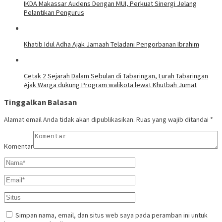
IKDA Makassar Audens Dengan MUI, Perkuat Sinergi Jelang
Pelantikan Pengurus
Khatib Idul Adha Ajak Jamaah Teladani Pengorbanan Ibrahim
Cetak 2 Sejarah Dalam Sebulan di Tabaringan, Lurah Tabaringan
Ajak Warga dukung Program walikota lewat Khutbah Jumat
Tinggalkan Balasan
Alamat email Anda tidak akan dipublikasikan.
Ruas yang wajib ditandai
*
Komentar
Simpan nama, email, dan situs web saya pada peramban ini untuk