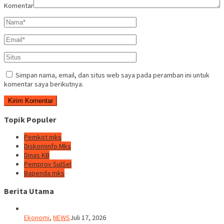
Komentar
Simpan nama, email, dan situs web saya pada peramban ini untuk
komentar saya berikutnya.
Topik Populer
Pemkot mks
Diskominfo Mks
Dinas KB
Pemprov SulSel
Bapenda mks
Berita Utama
Ekonomi
,
NEWS
Juli 17, 2026