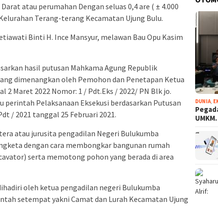
Darat atau perumahan Dengan seluas 0,4 are ( ± 4.000
l Kelurahan Terang-terang Kecamatan Ujung Bulu.
Setiawati Binti H. Ince Mansyur, melawan Bau Opu Kasim
asarkan hasil putusan Mahkama Agung Republik
1 yang dimenangkan oleh Pemohon dan Penetapan Ketua
 2 Maret 2022 Nomor: 1 / Pdt.Eks / 2022/ PN Blk jo.
DUNIA
,
E
itu perintah Pelaksanaan Eksekusi berdasarkan Putusan
Pegada
t / 2021 tanggal 25 Februari 2021.
UMKM
tera atau jurusita pengadilan Negeri Bulukumba
engketa dengan cara membongkar bangunan rumah
avator) serta memotong pohon yang berada di area
dihadiri oleh ketua pengadilan negeri Bulukumba
intah setempat yakni Camat dan Lurah Kecamatan Ujung