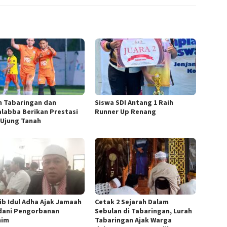
h Tabaringan dan
Siswa SDI Antang 1 Raih
labba Berikan Prestasi
Runner Up Renang
 Ujung Tanah
ib Idul Adha Ajak Jamaah
Cetak 2 Sejarah Dalam
dani Pengorbanan
Sebulan di Tabaringan, Lurah
him
Tabaringan Ajak Warga