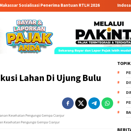
sialisasi Penerima Bantuan RTLH 2026
Indosat dkk Luncu
TOPIK
PE
usi Lahan Di Ujung Bulu
DI
DI
PE
BA
anan Kesehatan Pengungsi Gempa Cianjur
BERIT