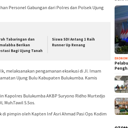
an Personel Gabungan dari Polres dan Polsek Ujung
rah Tabaringan dan
Siswa SDI Antang 1 Raih
malabba Berikan
Runner Up Renang
estasi Bagi Ujung Tanah
EKONOM
Pelabu
Pengh
Blk, melaksanakan pengamanan eksekusi di Jl. Imam
camatan Ujung Bulu Kabupaten Bulukumba. Kamis
pin Kapolres Bulukumba AKBP Suryono Ridho Murtedjo
L Muh.Tawil S.Sos.
Blk di pimpin oleh Kapten Inf Asri Ahmad Pasi Ops Kodim
OTOM