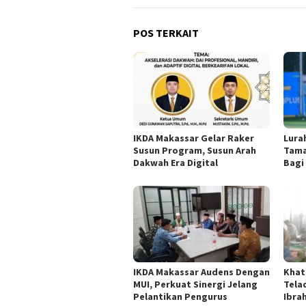
POS TERKAIT
IKDA Makassar Gelar Raker
Lura
Susun Program, Susun Arah
Tama
Dakwah Era Digital
Bagi
IKDA Makassar Audens Dengan
Khat
MUI, Perkuat Sinergi Jelang
Tela
Pelantikan Pengurus
Ibra