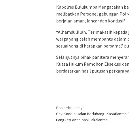
Kapolres Bulukumba Mengatakan bah
melibatkan Personel gabungan Polre
berjalan aman, lancar dan kondusif.
“Alhamdulillah, Terimakasih kepada
warga yang telah membantu dalam pe
sesuai yang di harapkan bersama,” p
Selanjutnya pihak panitera menyera
Kuasa Hukum Pemohon Eksekusi dan 
berdasarkan hasil putusan perkara
Navigasi
Pos sebelumnya
Cek Kondisi Jalan Berlubang, Kasatlantas 
pos
Pangkep Antisipasi Lakalantas