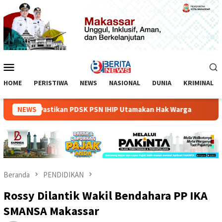
Loncat
ke
konten
Menu
Mobile
HOME
PERISTIWA
NEWS
NASIONAL
DUNIA
KRIMINAL
imur Pastikan PDSK PSN IHIP Utamakan Hak Warga
NEWS
Diduga
Beranda
PENDIDIKAN
Rossy Dilantik Wakil Bendahara PP IKA
SMANSA Makassar