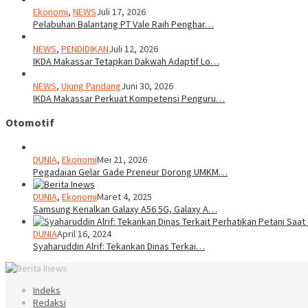
Ekonomi
,
NEWS
Juli 17, 2026
Pelabuhan Balantang PT Vale Raih Penghar…
NEWS
,
PENDIDIKAN
Juli 12, 2026
IKDA Makassar Tetapkan Dakwah Adaptif Lo…
NEWS
,
Ujung Pandang
Juni 30, 2026
IKDA Makassar Perkuat Kompetensi Penguru…
Otomotif
DUNIA
,
Ekonomi
Mei 21, 2026
Pegadaian Gelar Gade Preneur Dorong UMKM…
DUNIA
,
Ekonomi
Maret 4, 2025
Samsung Kenalkan Galaxy A56 5G, Galaxy A…
DUNIA
April 16, 2024
Syaharuddin Alrif: Tekankan Dinas Terkai…
Indeks
Redaksi