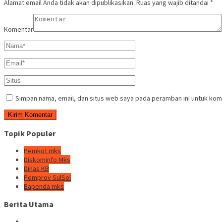
Alamat email Anda tidak akan dipublikasikan.
Ruas yang wajib ditandai
*
Komentar
Simpan nama, email, dan situs web saya pada peramban ini untuk kom
Topik Populer
Pemkot mks
Diskominfo Mks
Dinas KB
Pemprov SulSel
Bapenda mks
Berita Utama