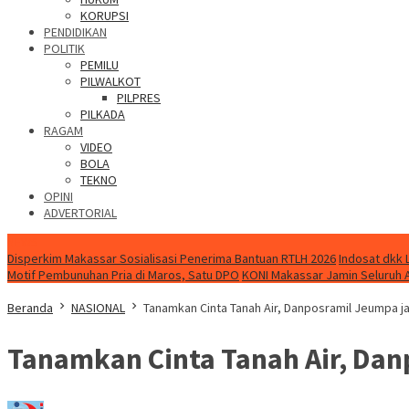
KORUPSI
PENDIDIKAN
POLITIK
PEMILU
PILWALKOT
PILPRES
PILKADA
RAGAM
VIDEO
BOLA
TEKNO
OPINI
ADVERTORIAL
NEWS
Disperkim Makassar Sosialisasi Penerima Bantuan RTLH 2026
Indosat dkk 
Motif Pembunuhan Pria di Maros, Satu DPO
KONI Makassar Jamin Seluruh 
Beranda
NASIONAL
Tanamkan Cinta Tanah Air, Danposramil Jeumpa 
Tanamkan Cinta Tanah Air, Da