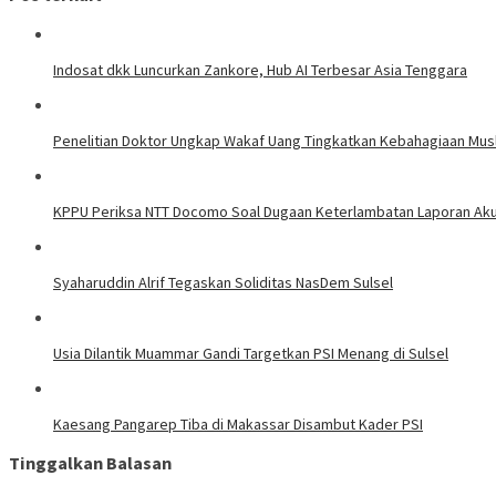
Indosat dkk Luncurkan Zankore, Hub AI Terbesar Asia Tenggara
Penelitian Doktor Ungkap Wakaf Uang Tingkatkan Kebahagiaan Mus
KPPU Periksa NTT Docomo Soal Dugaan Keterlambatan Laporan Akui
Syaharuddin Alrif Tegaskan Soliditas NasDem Sulsel
Usia Dilantik Muammar Gandi Targetkan PSI Menang di Sulsel
Kaesang Pangarep Tiba di Makassar Disambut Kader PSI
Tinggalkan Balasan