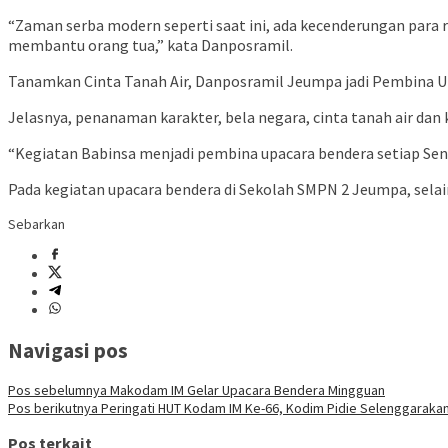
“Zaman serba modern seperti saat ini, ada kecenderungan para r
membantu orang tua,” kata Danposramil.
Tanamkan Cinta Tanah Air, Danposramil Jeumpa jadi Pembina 
Jelasnya, penanaman karakter, bela negara, cinta tanah air da
“Kegiatan Babinsa menjadi pembina upacara bendera setiap Senin
Pada kegiatan upacara bendera di Sekolah SMPN 2 Jeumpa, selain 
Sebarkan
Navigasi pos
Pos sebelumnya
Makodam IM Gelar Upacara Bendera Mingguan
Pos berikutnya
Peringati HUT Kodam IM Ke-66, Kodim Pidie Selenggarakan
Pos terkait