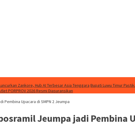
Luncurkan Zankore, Hub AI Terbesar Asia Tenggara
Bupati Luwu Timur Pasti
Atlet PORPROV 2026 Resmi Diasuransikan
jadi Pembina Upacara di SMPN 2 Jeumpa
nposramil Jeumpa jadi Pembina 