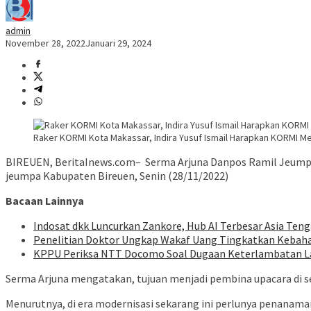
admin
November 28, 2022
Januari 29, 2024
Raker KORMI Kota Makassar, Indira Yusuf Ismail Harapkan KORMI M
BIREUEN, BeritaInews.com– Serma Arjuna Danpos Ramil Jeumpa
jeumpa Kabupaten Bireuen, Senin (28/11/2022)
Bacaan Lainnya
Indosat dkk Luncurkan Zankore, Hub AI Terbesar Asia Ten
Penelitian Doktor Ungkap Wakaf Uang Tingkatkan Kebah
KPPU Periksa NTT Docomo Soal Dugaan Keterlambatan Lap
Serma Arjuna mengatakan, tujuan menjadi pembina upacara di se
Menurutnya, di era modernisasi sekarang ini perlunya penanaman c