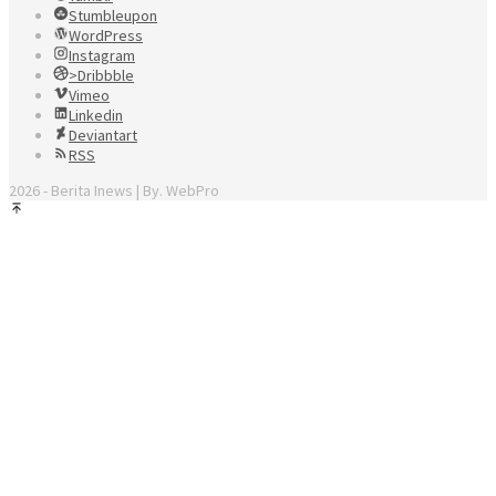
Stumbleupon
WordPress
Instagram
>Dribbble
Vimeo
Linkedin
Deviantart
RSS
2026 - Berita Inews | By. WebPro