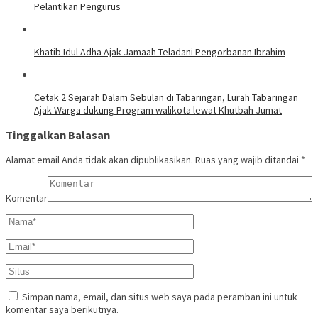
Pelantikan Pengurus
Khatib Idul Adha Ajak Jamaah Teladani Pengorbanan Ibrahim
Cetak 2 Sejarah Dalam Sebulan di Tabaringan, Lurah Tabaringan
Ajak Warga dukung Program walikota lewat Khutbah Jumat
Tinggalkan Balasan
Alamat email Anda tidak akan dipublikasikan.
Ruas yang wajib ditandai
*
Komentar
Simpan nama, email, dan situs web saya pada peramban ini untuk
komentar saya berikutnya.