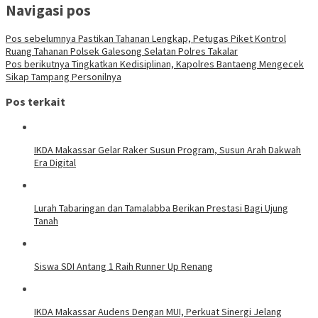
Navigasi pos
Pos sebelumnya
Pastikan Tahanan Lengkap, Petugas Piket Kontrol
Ruang Tahanan Polsek Galesong Selatan Polres Takalar
Pos berikutnya
Tingkatkan Kedisiplinan, Kapolres Bantaeng Mengecek
Sikap Tampang Personilnya
Pos terkait
IKDA Makassar Gelar Raker Susun Program, Susun Arah Dakwah
Era Digital
Lurah Tabaringan dan Tamalabba Berikan Prestasi Bagi Ujung
Tanah
Siswa SDI Antang 1 Raih Runner Up Renang
IKDA Makassar Audens Dengan MUI, Perkuat Sinergi Jelang