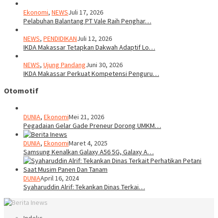
Ekonomi
,
NEWS
Juli 17, 2026
Pelabuhan Balantang PT Vale Raih Penghar…
NEWS
,
PENDIDIKAN
Juli 12, 2026
IKDA Makassar Tetapkan Dakwah Adaptif Lo…
NEWS
,
Ujung Pandang
Juni 30, 2026
IKDA Makassar Perkuat Kompetensi Penguru…
Otomotif
DUNIA
,
Ekonomi
Mei 21, 2026
Pegadaian Gelar Gade Preneur Dorong UMKM…
DUNIA
,
Ekonomi
Maret 4, 2025
Samsung Kenalkan Galaxy A56 5G, Galaxy A…
DUNIA
April 16, 2024
Syaharuddin Alrif: Tekankan Dinas Terkai…
Indeks