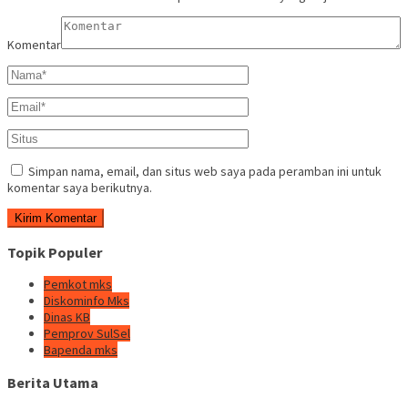
Komentar
Simpan nama, email, dan situs web saya pada peramban ini untuk
komentar saya berikutnya.
Topik Populer
Pemkot mks
Diskominfo Mks
Dinas KB
Pemprov SulSel
Bapenda mks
Berita Utama