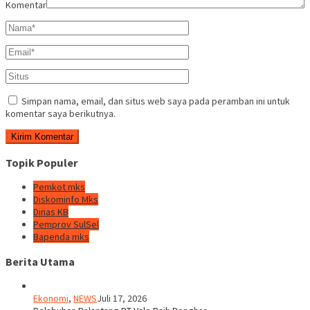
Komentar
Simpan nama, email, dan situs web saya pada peramban ini untuk
komentar saya berikutnya.
Topik Populer
Pemkot mks
Diskominfo Mks
Dinas KB
Pemprov SulSel
Bapenda mks
Berita Utama
Ekonomi
,
NEWS
Juli 17, 2026