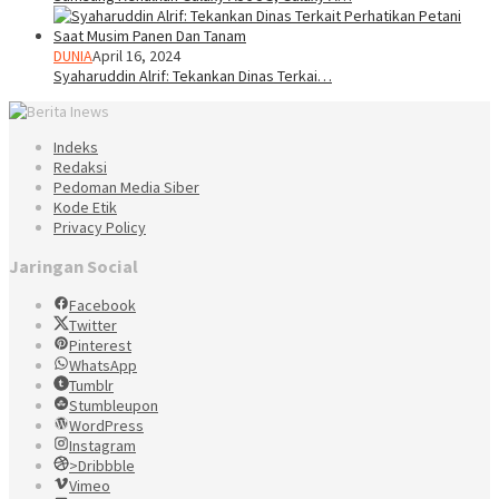
DUNIA
April 16, 2024
Syaharuddin Alrif: Tekankan Dinas Terkai…
Indeks
Redaksi
Pedoman Media Siber
Kode Etik
Privacy Policy
Jaringan Social
Facebook
Twitter
Pinterest
WhatsApp
Tumblr
Stumbleupon
WordPress
Instagram
>Dribbble
Vimeo