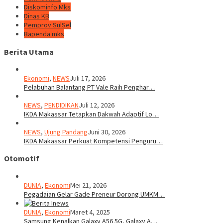
Diskominfo Mks
Dinas KB
Pemprov SulSel
Bapenda mks
Berita Utama
Ekonomi
,
NEWS
Juli 17, 2026
Pelabuhan Balantang PT Vale Raih Penghar…
NEWS
,
PENDIDIKAN
Juli 12, 2026
IKDA Makassar Tetapkan Dakwah Adaptif Lo…
NEWS
,
Ujung Pandang
Juni 30, 2026
IKDA Makassar Perkuat Kompetensi Penguru…
Otomotif
DUNIA
,
Ekonomi
Mei 21, 2026
Pegadaian Gelar Gade Preneur Dorong UMKM…
DUNIA
,
Ekonomi
Maret 4, 2025
Samsung Kenalkan Galaxy A56 5G, Galaxy A…