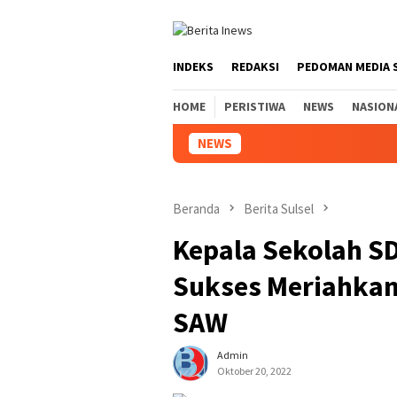
Loncat
ke
konten
INDEKS
REDAKSI
PEDOMAN MEDIA 
HOME
PERISTIWA
NEWS
NASION
NEWS
Beranda
Berita Sulsel
Kepala Sekolah SD
Sukses Meriahka
SAW
Admin
Oktober 20, 2022