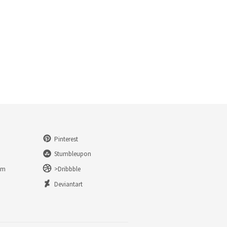
Pinterest
Stumbleupon
am
>Dribbble
n
Deviantart