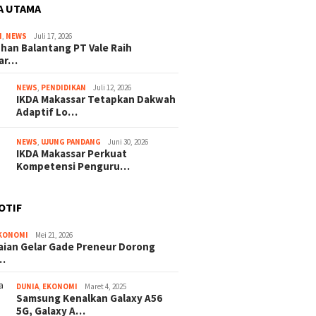
A UTAMA
I
,
NEWS
Juli 17, 2026
han Balantang PT Vale Raih
ar…
NEWS
,
PENDIDIKAN
Juli 12, 2026
IKDA Makassar Tetapkan Dakwah
Adaptif Lo…
NEWS
,
UJUNG PANDANG
Juni 30, 2026
IKDA Makassar Perkuat
Kompetensi Penguru…
OTIF
KONOMI
Mei 21, 2026
ian Gelar Gade Preneur Dorong
…
DUNIA
,
EKONOMI
Maret 4, 2025
Samsung Kenalkan Galaxy A56
5G, Galaxy A…