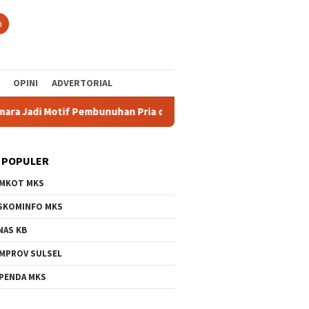
n
OPINI
ADVERTORIAL
di Motif Pembunuhan Pria di Maros, Satu DPO
KONI Maka
 POPULER
MKOT MKS
SKOMINFO MKS
NAS KB
MPROV SULSEL
PENDA MKS