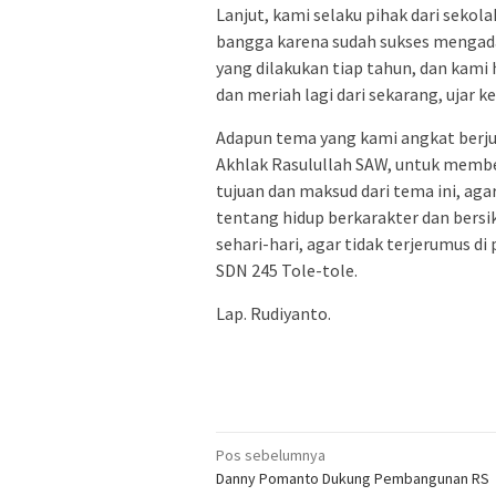
Lanjut, kami selaku pihak dari sekol
bangga karena sudah sukses menga
yang dilakukan tiap tahun, dan kami 
dan meriah lagi dari sekarang, ujar k
Adapun tema yang kami angkat berj
Akhlak Rasulullah SAW, untuk memben
tujuan dan maksud dari tema ini, ag
tentang hidup berkarakter dan bers
sehari-hari, agar tidak terjerumus di
SDN 245 Tole-tole.
Lap. Rudiyanto.
Navigasi
Pos sebelumnya
Danny Pomanto Dukung Pembangunan RS
pos