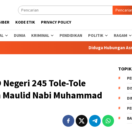
Pencaria
SIBER
KODE ETIK
PRIVACY POLICY
AL
DUNIA
KRIMINAL
PENDIDIKAN
POLITIK
RAGAM
Diduga Hubungan Asmara Ja
TOPIK
PE
 Negeri 245 Tole-Tole
DI
n Maulid Nabi Muhammad
DI
PE
BA