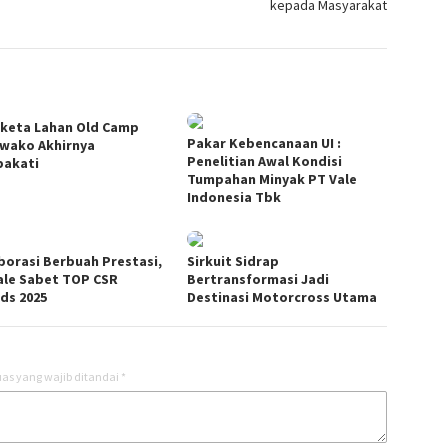
kepada Masyarakat
keta Lahan Old Camp
Pakar Kebencanaan UI :
wako Akhirnya
Penelitian Awal Kondisi
pakati
Tumpahan Minyak PT Vale
Indonesia Tbk
borasi Berbuah Prestasi,
Sirkuit Sidrap
ale Sabet TOP CSR
Bertransformasi Jadi
ds 2025
Destinasi Motorcross Utama
as yang wajib ditandai
*