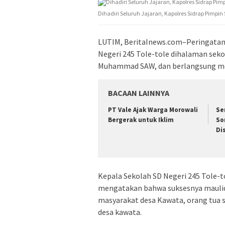
Dihadiri Seluruh Jajaran, Kapolres Sidrap Pimpin
LUTIM, BeritaInews.com–Peringatan
Negeri 245 Tole-tole dihalaman seko
Muhammad SAW, dan berlangsung mer
BACAAN LAINNYA
PT Vale Ajak Warga Morowali
Se
Bergerak untuk Iklim
So
Di
Kepala Sekolah SD Negeri 245 Tole-
mengatakan bahwa suksesnya maulid na
masyarakat desa Kawata, orang tua s
desa kawata.