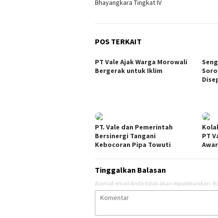
Bhayangkara Tingkat IV
POS TERKAIT
PT Vale Ajak Warga Morowali
Seng
Bergerak untuk Iklim
Soro
Dise
PT. Vale dan Pemerintah
Kola
Bersinergi Tangani
PT V
Kebocoran Pipa Towuti
Awar
Tinggalkan Balasan
Alamat email Anda tidak akan dipublikasikan.
Ru