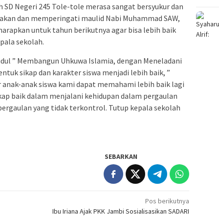
ah SD Negeri 245 Tole-tole merasa sangat bersyukur dan
dakan dan memperingati maulid Nabi Muhammad SAW,
harapkan untuk tahun berikutnya agar bisa lebih baik
epala sekolah.
udul ” Membangun Uhkuwa Islamia, dengan Meneladani
tuk sikap dan karakter siswa menjadi lebih baik, ”
ar anak-anak siswa kami dapat memahami lebih baik lagi
ikap baik dalam menjalani kehidupan dalam pergaulan
 pergaulan yang tidak terkontrol. Tutup kepala sekolah
SEBARKAN
Pos berikutnya
Ibu Iriana Ajak PKK Jambi Sosialisasikan SADARI