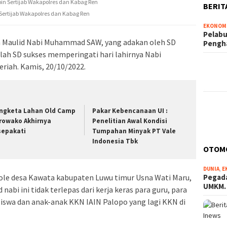
BERIT
 Sertijab Wakapolres dan Kabag Ren
EKONOM
Pelabu
 Maulid Nabi Muhammad SAW, yang adakan oleh SD
Pengh
lah SD sukses memperingati hari lahirnya Nabi
iah. Kamis, 20/10/2022.
ngketa Lahan Old Camp
Pakar Kebencanaan UI :
rowako Akhirnya
Penelitian Awal Kondisi
sepakati
Tumpahan Minyak PT Vale
Indonesia Tbk
OTOM
DUNIA
,
E
tole desa Kawata kabupaten Luwu timur Usna Wati Maru,
Pegada
UMKM
bi ini tidak terlepas dari kerja keras para guru, para
iswa dan anak-anak KKN IAIN Palopo yang lagi KKN di