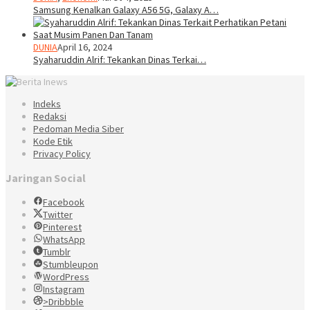
Samsung Kenalkan Galaxy A56 5G, Galaxy A…
DUNIA
April 16, 2024
Syaharuddin Alrif: Tekankan Dinas Terkai…
Indeks
Redaksi
Pedoman Media Siber
Kode Etik
Privacy Policy
Jaringan Social
Facebook
Twitter
Pinterest
WhatsApp
Tumblr
Stumbleupon
WordPress
Instagram
>Dribbble