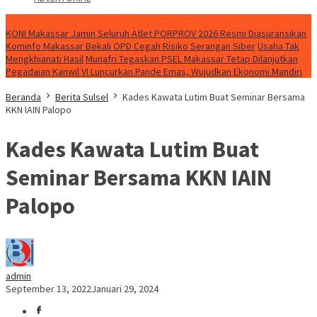
NEWS
KONI Makassar Jamin Seluruh Atlet PORPROV 2026 Resmi Diasuransikan
Kominfo Makassar Bekali OPD Cegah Risiko Serangan Siber
Usaha Tak
Mengkhianati Hasil
Munafri Tegaskan PSEL Makassar Tetap Dilanjutkan
Pegadaian Kanwil VI Luncurkan Pande Emas, Wujudkan Ekonomi Mandiri
Beranda
Berita Sulsel
Kades Kawata Lutim Buat Seminar Bersama
KKN IAIN Palopo
Kades Kawata Lutim Buat
Seminar Bersama KKN IAIN
Palopo
admin
September 13, 2022
Januari 29, 2024