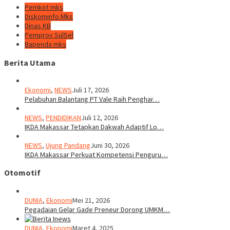
Pemkot mks
Diskominfo Mks
Dinas KB
Pemprov SulSel
Bapenda mks
Berita Utama
Ekonomi
,
NEWS
Juli 17, 2026
Pelabuhan Balantang PT Vale Raih Penghar…
NEWS
,
PENDIDIKAN
Juli 12, 2026
IKDA Makassar Tetapkan Dakwah Adaptif Lo…
NEWS
,
Ujung Pandang
Juni 30, 2026
IKDA Makassar Perkuat Kompetensi Penguru…
Otomotif
DUNIA
,
Ekonomi
Mei 21, 2026
Pegadaian Gelar Gade Preneur Dorong UMKM…
DUNIA
,
Ekonomi
Maret 4, 2025