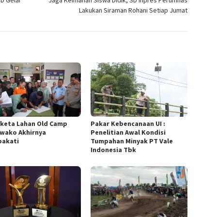
ID Gelar
Jaga Keimanan Siswa Didik, SD Inpres Perumnas
Lakukan Siraman Rohani Setiap Jumat
keta Lahan Old Camp
Pakar Kebencanaan UI :
wako Akhirnya
Penelitian Awal Kondisi
pakati
Tumpahan Minyak PT Vale
Indonesia Tbk