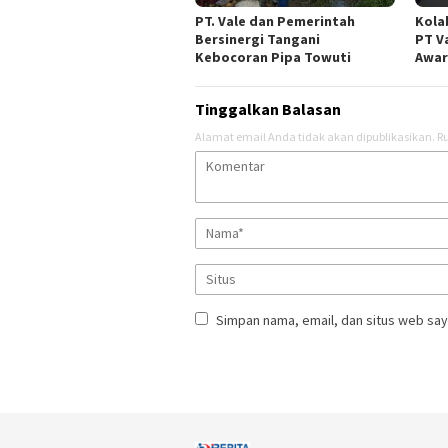
PT. Vale dan Pemerintah
Kola
Bersinergi Tangani
PT V
Kebocoran Pipa Towuti
Awar
Tinggalkan Balasan
Alamat email Anda tidak akan dipublikasikan.
Ru
Simpan nama, email, dan situs web say