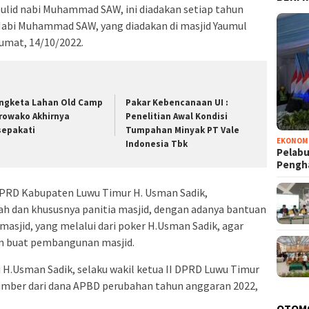
lid nabi Muhammad SAW, ini diadakan setiap tahun
Nabi Muhammad SAW, yang diadakan di masjid Yaumul
umat, 14/10/2022.
ngketa Lahan Old Camp
Pakar Kebencanaan UI :
rowako Akhirnya
Penelitian Awal Kondisi
sepakati
Tumpahan Minyak PT Vale
EKONOM
Indonesia Tbk
Pelabu
Pengh
DPRD Kabupaten Luwu Timur H. Usman Sadik,
 dan khususnya panitia masjid, dengan adanya bantuan
sjid, yang melalui dari poker H.Usman Sadik, agar
n buat pembangunan masjid.
 H.Usman Sadik, selaku wakil ketua II DPRD Luwu Timur
sumber dari dana APBD perubahan tahun anggaran 2022,
OTOM