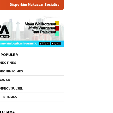
erkim Makassar Sosialisasi Penerima Bantuan RTLH 2026
 POPULER
MKOT MKS
SKOMINFO MKS
NAS KB
MPROV SULSEL
PENDA MKS
A UTAMA