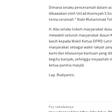
Dimana selaku penceramah dalam a
dibawakan oleh Ustad Alamsyah S.S
tema ceramah ” Nabi Muhammad Tela
H. Abu selaku tokoh masyarakat dusu
mewakili seluruh masyarakat dusun
kasih kepada Wakil Ketua DPRD Lutim
masyarakat sebagai wakil rakyat ya
kami dan khususnya bantuan yang dib
begitu banyak, sehingga insyaallah 
ketua panitia masjid.
Lap. Rudiyanto.
Navigasi
Pos sebelumnya