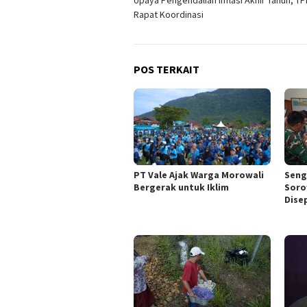
Upaya Pengendalian Inflasi Akhir Tahun, TP
pos
Rapat Koordinasi
POS TERKAIT
PT Vale Ajak Warga Morowali
Seng
Bergerak untuk Iklim
Soro
Dise